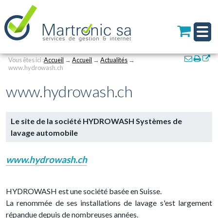
Personal
Aller
au
tools
contenu.
|
Aller
à
Navigation
Actions
la
Vous êtes ici :
Accueil
→
Accueil
→
Actualités
→
sur
www.hydrowash.ch
navigation
le
www.hydrowash.ch
documen
Le site de la société HYDROWASH Systèmes de
lavage automobile
www.hydrowash.ch
HYDROWASH est une société basée en Suisse.
La renommée de ses installations de lavage s'est largement
répandue depuis de nombreuses années.