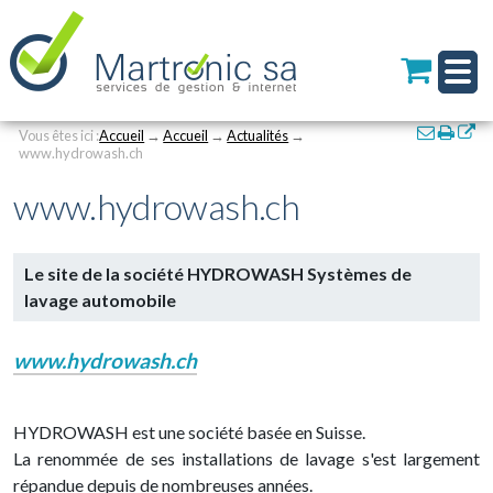
Personal
Aller
au
tools
contenu.
|
Aller
à
Navigation
Actions
la
Vous êtes ici :
Accueil
→
Accueil
→
Actualités
→
sur
www.hydrowash.ch
navigation
le
www.hydrowash.ch
documen
Le site de la société HYDROWASH Systèmes de
lavage automobile
www.hydrowash.ch
HYDROWASH est une société basée en Suisse.
La renommée de ses installations de lavage s'est largement
répandue depuis de nombreuses années.