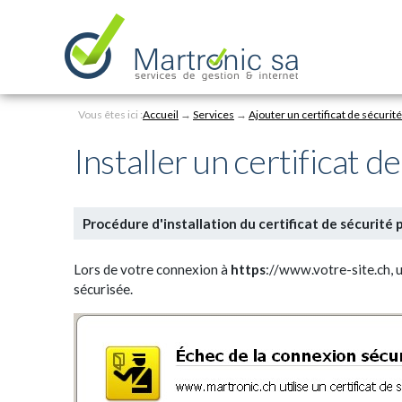
Personal
Aller
au
tools
contenu.
|
Aller
à
Navigation
la
Vous êtes ici :
Accueil
→
Services
→
Ajouter un certificat de sécurit
navigation
Installer un certificat d
Procédure d'installation du certificat de sécurité 
Lors de votre connexion à
https
://www.votre-site.ch, 
sécurisée.