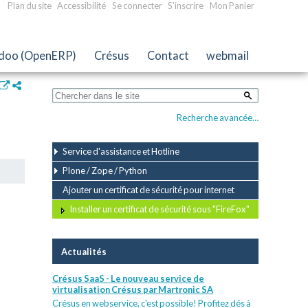
Plan du site
Accessibilité
Se connecter
S'inscrire
Mon Panier
doo (OpenERP)
Crésus
Contact
webmail
ns
Recherche avancée…
ment
Service d'assistance et Hotline
Plone / Zope / Python
Ajouter un certificat de sécurité pour internet
Installer un certificat de sécurité sous "FireFox"
Actualités
Crésus SaaS - Le nouveau service de
virtualisation Crésus par Martronic SA
Crésus en webservice, c'est possible! Profitez dés à