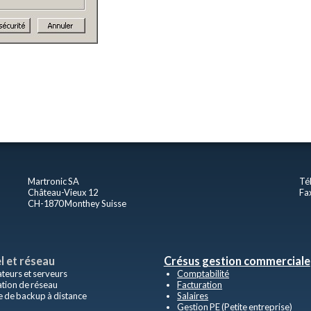
Martronic SA
Té
Château-Vieux 12
Fa
CH-1870 Monthey Suisse
l et réseau
Crésus gestion commerciale
teurs et serveurs
Comptabilité
lation de réseau
Facturation
e de backup à distance
Salaires
Gestion PE (Petite entreprise)