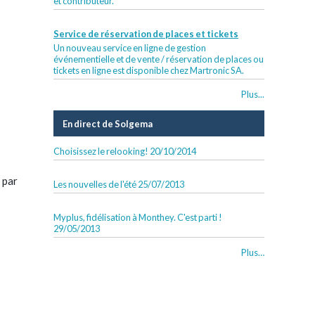
et contributeur.
Service de réservation de places et tickets
Un nouveau service en ligne de gestion
événementielle et de vente / réservation de places ou
tickets en ligne est disponible chez Martronic SA.
Plus...
En direct de Solgema
Choisissez le relooking!
20/10/2014
 par
Les nouvelles de l'été
25/07/2013
Myplus, fidélisation à Monthey. C'est parti !
29/05/2013
En
Plus…
direct
de
Solgema
-