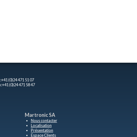
l:+41 (0)24 471 51 07
x:+41 (0)24 471 58 47
Martronic SA
Nous contacter
Localisation
Présentation
Espace Clients