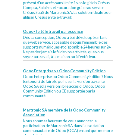
présent d'un accès sans limite à vos logiciels Crésus
Compta, Salaires et Facturation grâce au service
Crésus SaaS de Martronic SA. La solution idéale pour
utiliser Crésus en télé-travail!
Odoo - le télétravail par essence
Dès sa conception, Odoo a été développé en tant
que webservice, accessible depuis l'ensemble des
supports numériques et disponible 24 heures sur 24.
Ne perdez jamais le fil de vos activités, que vous
soyez au travail, à la maison ou à l'extérieur.
Odoo Enterprise vs Odoo Community Edition
Odoo Enterprise ou Odoo Community Edition? Nous
tentons ici de faire le point sur la version payante
Odoo SA et la version libre accès d'Odoo, Odoo
Community Edition ou CE supportée par la
communauté.
Martronic SA membre de la Odoo Community
Association
Nous sommes heureux de vous annoncer la
participation de Martronic SA dans l'association
communautaire de Odoo (OCA) en tant que membre