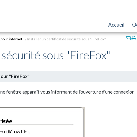
Accueil
O
Actio
é pour internet
→
Installer un certificat de sécurité sous "FireFox"
sur
le
e sécurité sous "FireFox"
docu
pour "FireFox"
une fenêtre apparaît vous informant de l'ouverture d'une connexion