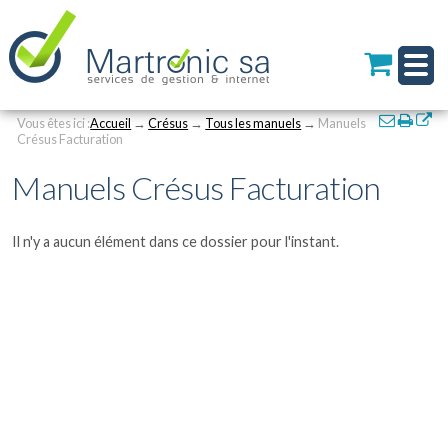
Personal
Aller
au
tools
contenu.
|
Aller
à
Navigation
Actions
la
Vous êtes ici :
Accueil
→
Crésus
→
Tous les manuels
→
Manuels
sur
Crésus Facturation
navigation
le
Manuels Crésus Facturation
documen
Il n'y a aucun élément dans ce dossier pour l'instant.