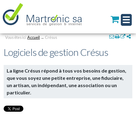
Personal
Aller
au
tools
contenu.
|
Aller
à
Navigation
Actions
la
Vous êtes ici :
Accueil
→
Crésus
sur
navigation
le
Logiciels de gestion Crésus
document
La ligne Crésus répond à tous vos besoins de gestion,
que vous soyez une petite entreprise, une fiduciaire,
un artisan, un indépendant, une association ou un
particulier.