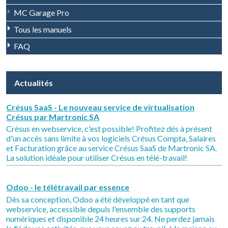
MC Garage Pro
Tous les manuels
FAQ
Actualités
Crésus SaaS - Le nouveau service de virtualisation
Crésus par Martronic SA
Crésus en webservice, c'est possible! Profitez dés à présent
d'un accès sans limite à vos logiciels Crésus Compta, Salaires
et Facturation grâce au service Crésus SaaS de Martronic SA.
La solution idéale pour utiliser Crésus en télé-travail!
Odoo - le télétravail par essence
Dès sa conception, Odoo a été développé en tant que
webservice, accessible depuis l'ensemble des supports
numériques et disponible 24 heures sur 24. Ne perdez jamais