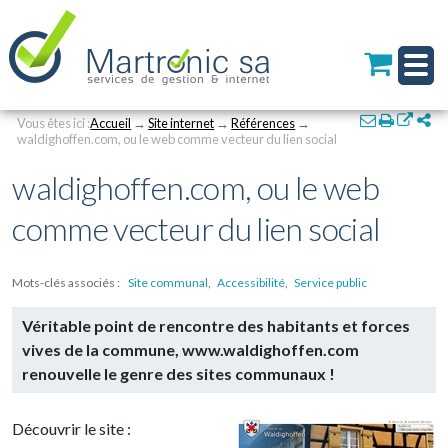
Personal
Aller
au
tools
contenu.
|
Aller
à
Navigation
Actions
la
Vous êtes ici :
Accueil
→
Site internet
→
Références
→
sur
waldighoffen.com, ou le web comme vecteur du lien social
navigation
le
waldighoffen.com, ou le web
document
comme vecteur du lien social
Mots-clés associés :
Site communal
,
Accessibilité
,
Service public
Véritable point de rencontre des habitants et forces
vives de la commune, www.waldighoffen.com
renouvelle le genre des sites communaux !
Découvrir le site :