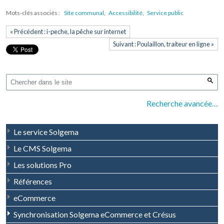
Mots-clés associés :
Site communal
,
Accessibilité
,
Service public
« Précédent : i-peche, la pêche sur internet
Suivant : Poulaillon, traiteur en ligne »
Recherche avancée…
Le service Solgema
Le CMS Solgema
Les solutions Pro
Références
eCommerce
Synchronisation Solgema eCommerce et Crésus