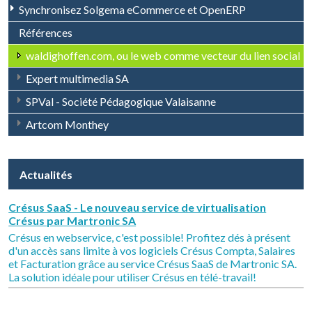
Synchronisez Solgema eCommerce et OpenERP
Références
waldighoffen.com, ou le web comme vecteur du lien social
Expert multimedia SA
SPVal - Société Pédagogique Valaisanne
Artcom Monthey
Actualités
Crésus SaaS - Le nouveau service de virtualisation
Crésus par Martronic SA
Crésus en webservice, c'est possible! Profitez dés à présent
d'un accès sans limite à vos logiciels Crésus Compta, Salaires
et Facturation grâce au service Crésus SaaS de Martronic SA.
La solution idéale pour utiliser Crésus en télé-travail!