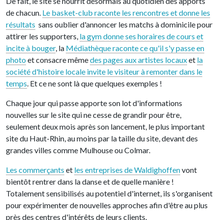
De fait, le site se nourrit désormais au quotidien des apports
de chacun.
Le basket-club raconte les rencontres et donne les
résultats
sans oublier d'annoncer les matchs à dominicile pour
attirer les supporters,
la gym donne ses horaires de cours et
incite à bouger
, la
Médiathèque raconte ce qu'il s'y passe en
photo
et consacre même
des pages aux artistes locaux
et
la
société d'histoire locale invite le visiteur à remonter dans le
temps
. Et ce ne sont là que quelques exemples !
Chaque jour qui passe apporte son lot d'informations
nouvelles sur le site qui ne cesse de grandir pour être,
seulement deux mois après son lancement, le plus important
site du Haut-Rhin, au moins par la taille du site, devant des
grandes villes comme Mulhouse ou Colmar.
Les commerçants
et
les entreprises de Waldighoffen
vont
bientôt rentrer dans la danse et de quelle manière !
Totalement sensibilisés au potentiel d'internet, ils s'organisent
pour expérimenter de nouvelles approches afin d'être au plus
près des centres d'intérêts de leurs clients.