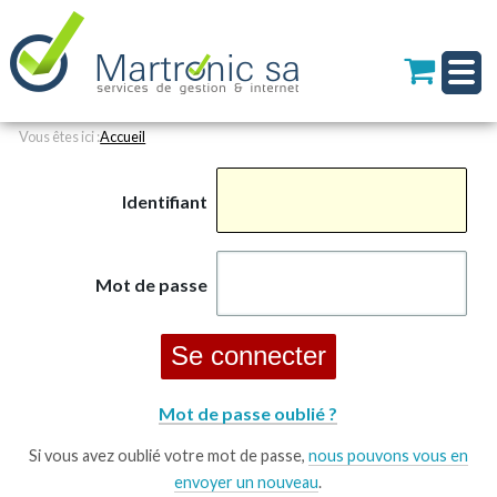
Personal
Aller
au
tools
contenu.
|
Aller
à
Navigation
la
Vous êtes ici :
Accueil
navigation
Identifiant
Mot de passe
Mot de passe oublié ?
Si vous avez oublié votre mot de passe,
nous pouvons vous en
envoyer un nouveau
.