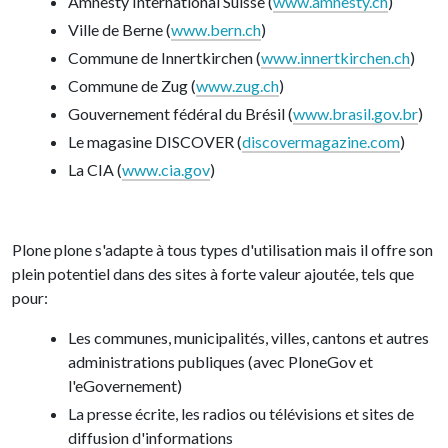
Amnesty International Suisse (
www.amnesty.ch
)
Ville de Berne (
www.bern.ch
)
Commune de Innertkirchen (
www.innertkirchen.ch
)
Commune de Zug (
www.zug.ch
)
Gouvernement fédéral du Brésil (
www.brasil.gov.br
)
Le magasine DISCOVER (
discovermagazine.com
)
La CIA (
www.cia.gov
)
Plone plone s'adapte à tous types d'utilisation mais il offre son
plein potentiel dans des sites à forte valeur ajoutée, tels que
pour:
Les communes, municipalités, villes, cantons et autres
administrations publiques (avec PloneGov et
l'eGovernement)
La presse écrite, les radios ou télévisions et sites de
diffusion d'informations