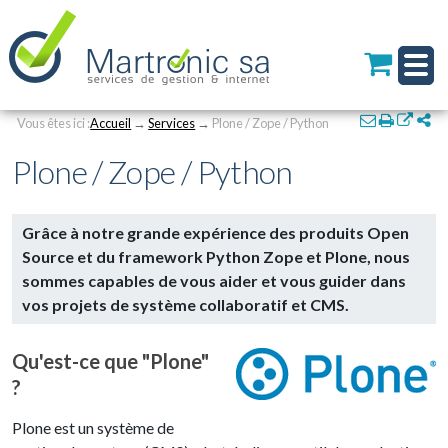
Personal
Aller
au
tools
contenu.
|
Aller
à
Navigation
Actions
la
Vous êtes ici :
Accueil
→
Services
→
Plone / Zope / Python
sur
navigation
le
Plone / Zope / Python
document
Grâce à notre grande expérience des produits Open
Source et du framework Python Zope et Plone, nous
sommes capables de vous aider et vous guider dans
vos projets de système collaboratif et CMS.
Qu'est-ce que "Plone"
?
Plone est un système de